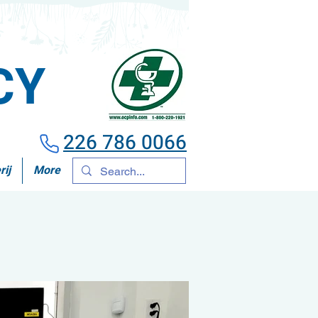
CY
226 786 0066
rij
More